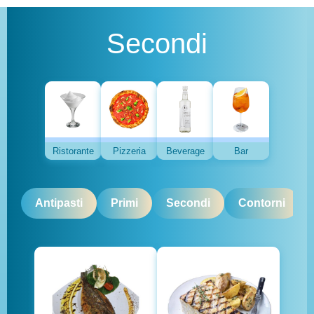
Secondi
Ristorante
Pizzeria
Beverage
Bar
Antipasti
Primi
Secondi
Contorni