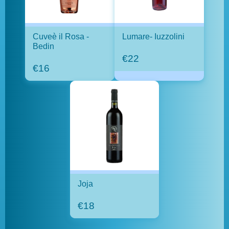
Cuveè il Rosa -
Lumare- Iuzzolini
Bedin
€22
€16
Joja
€18