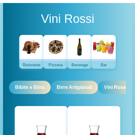
Vini Rossi
Ristorante
Pizzeria
Beverage
Bar
Bibite e Birra
Birre Artigianali
Vini Rossi