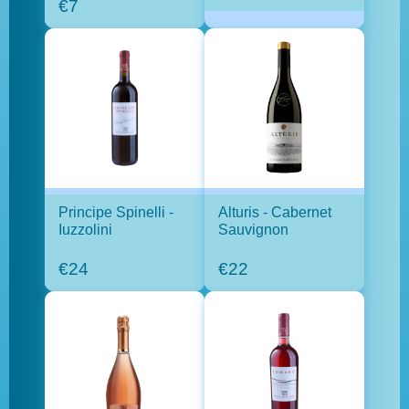
€7
Principe Spinelli -
Alturis - Cabernet
Iuzzolini
Sauvignon
€24
€22