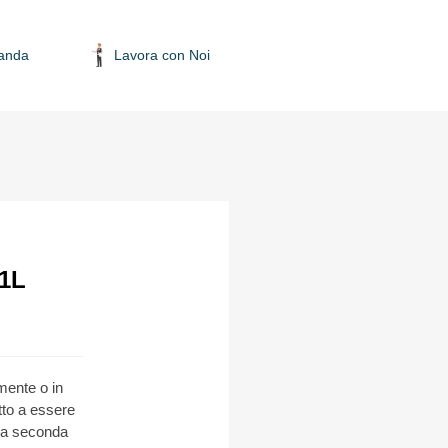
anda
Lavora con Noi
1L
lmente o in
tto a essere
 a seconda