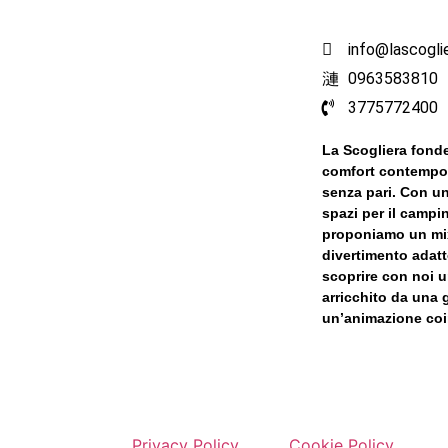
info@lascogli
0963583810
3775772400
La Scogliera fonde
comfort contempo
senza pari. Con un
spazi per il campi
proponiamo un mix 
divertimento adatto
scoprire con noi u
arricchito da una 
un’animazione coi
Privacy Policy
Cookie Policy